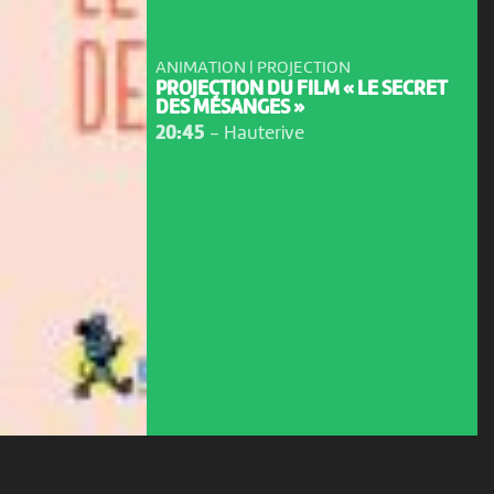
ANIMATION | PROJECTION
PROJECTION DU FILM « LE SECRET
DES MÉSANGES »
20:45
-
Hauterive