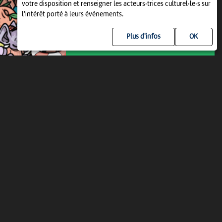
votre disposition et renseigner les acteurs·trices culturel·le·s sur
09:00
-
Delémont
l'intérêt porté à leurs événements.
Plus d'infos
DIM 16 AOÛT
LITTÉRATURE
LA CARAVANE DES ÉCRITURES ET
LE BUS BAIN DE LIVRES
14:30
-
Fontenais