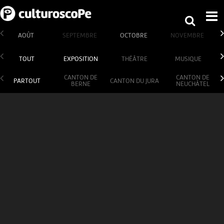
AOÛT
SEPTEMBRE
OCTOBRE
NOVEMBRE
TOUT
EXPOSITION
THÉÂTRE
MUSIQUE
CANTON DE
CANTON DE
PARTOUT
CANTON DU JURA
BERNE
NEUCHÂTEL