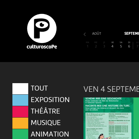
AOÛT
SEPTEM
MA
ME
JE
VE
SA
DI
LU
1
2
3
4
5
6
7
TOUT
VEN 4 SEPTEM
EXPOSITION
THÉÂTRE
MUSIQUE
ANIMATION