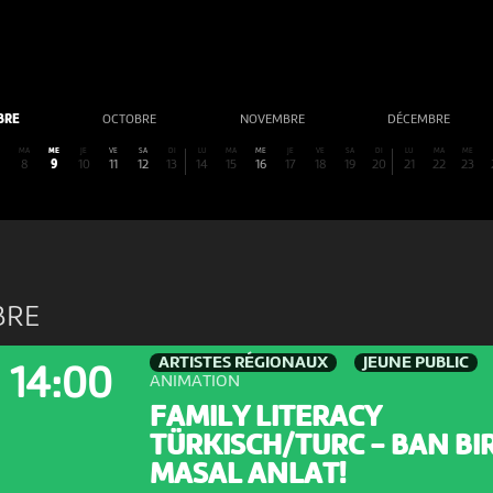
BRE
OCTOBRE
NOVEMBRE
DÉCEMBRE
MA
ME
JE
VE
SA
DI
LU
MA
ME
JE
VE
SA
DI
LU
MA
ME
8
9
10
11
12
13
14
15
16
17
18
19
20
21
22
23
BRE
ARTISTES RÉGIONAUX
JEUNE PUBLIC
14:00
ANIMATION
FAMILY LITERACY
TÜRKISCH/TURC - BAN BI
MASAL ANLAT!