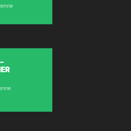
ienne
-
IER
enne