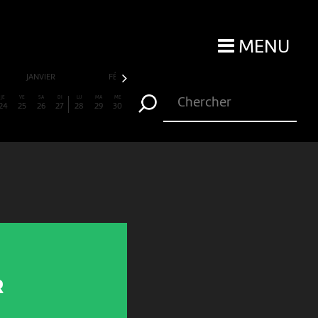
MENU
JANVIER
FÉVRIER
MARS
AVRIL
JE
VE
SA
DI
LU
MA
ME
24
25
26
27
28
29
30
R