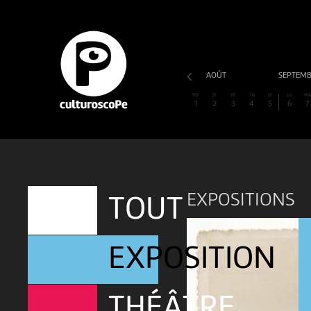
AOÛT
SEPTEM
ME
JE
VE
SA
DI
LU
M
1
2
3
4
5
6
7
EXPOSITIONS
TOUT
EXPOSITION
THÉÂTRE