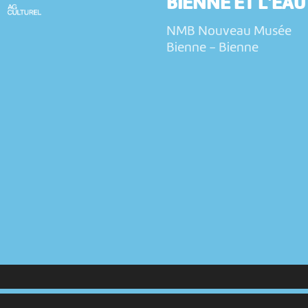
BIENNE ET L'EAU
NMB Nouveau Musée
Bienne
-
Bienne
22 sep 2022 > 31 déc 2031
EXPOSITION