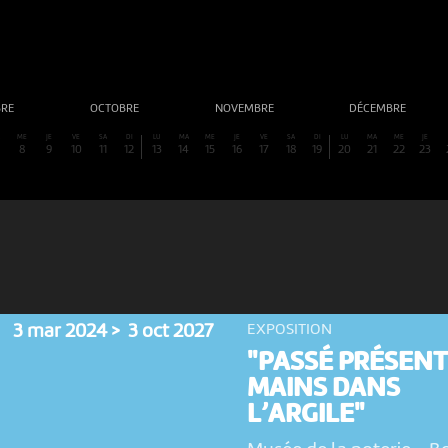
BRE
OCTOBRE
NOVEMBRE
DÉCEMBRE
A
ME
JE
VE
SA
DI
LU
MA
ME
JE
VE
SA
DI
LU
MA
ME
JE
8
9
10
11
12
13
14
15
16
17
18
19
20
21
22
23
3 mar 2024 > 3 oct 2027
EXPOSITION
"PASSÉ PRÉSENT.
MAINS DANS
L’ARGILE"