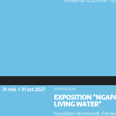
Musée de la poterie
-
Bo
31 mai > 31 oct 2027
EXPOSITION
EXPOSITION "NGAP
LIVING WATER"
Fondation Burkhardt-Felder 