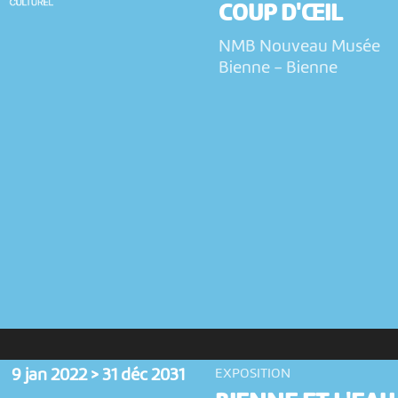
COUP D'ŒIL
NMB Nouveau Musée
Bienne
-
Bienne
9 jan 2022 > 31 déc 2031
EXPOSITION