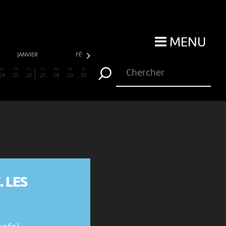
MENU
JANVIER
FÉVRIER
MARS
AVRIL
VE
SA
DI
LU
MA
ME
JE
24
25
26
27
28
29
30
 LES