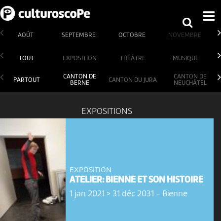
AOÛT
SEPTEMBRE
OCTOBRE
NOVEMBRE
TOUT
EXPOSITION
THÉÂTRE
MUSIQUE
CANTON DE
CANTON DE
PARTOUT
CANTON DU JURA
BERNE
NEUCHÂTEL
EXPOSITIONS
EXPOSITION
ATELIER: BIENNE ET SON HISTOIRE
1 jan 2021 > 31 déc 2031
-
Bienne