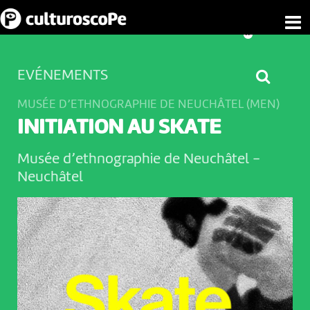
EVÉNEMENTS
MUSÉE D’ETHNOGRAPHIE DE NEUCHÂTEL (MEN)
INITIATION AU SKATE
Musée d’ethnographie de Neuchâtel
-
Neuchâtel