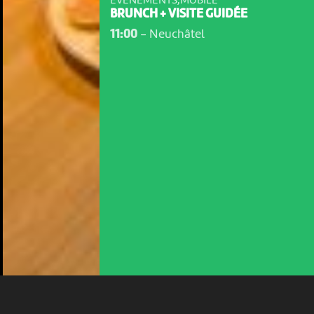
EVÉNEMENTS,MOBILE
BRUNCH + VISITE GUIDÉE
11:00
-
Neuchâtel
NOUS UTILISONS DES COOKIES
En poursuivant votre navigation sur le culturoscoPe site vous
consentez à l’utilisation de cookies. Les cookies nous
permettent d'analyser le trafic, d’affiner les contenus mis à
votre disposition et renseigner les acteurs·trices culturel·le·s sur
l'intérêt porté à leurs événements.
Plus d'infos