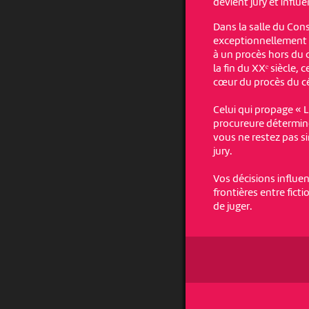
devient jury et influe
Dans la salle du Cons
exceptionnellement o
à un procès hors du 
la fin du XXᵉ siècle,
cœur du procès du cé
Celui qui propage « L
procureure déterminé
vous ne restez pas s
jury.
Vos décisions influen
frontières entre ficti
de juger.