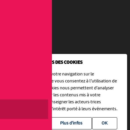
NOUS UTILISONS DES COOKIES
En poursuivant votre navigation sur le
culturoscoPe site vous consentez à l’utilisation de
cookies. Les cookies nous permettent d'analyser
le trafic, d’affiner les contenus mis à votre
disposition et renseigner les acteurs·trices
culturel·le·s sur l'intérêt porté à leurs événements.
Plus d'infos