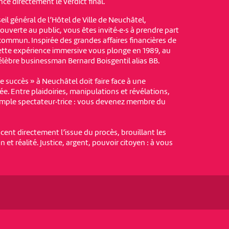
nce directement le verdict final.
eil général de l’Hôtel de Ville de Neuchâtel,
uverte au public, vous êtes invité·e·s à prendre part
commun. Inspirée des grandes affaires financières de
 cette expérience immersive vous plonge en 1989, au
lèbre businessman Bernard Boisgentil alias BB.
e succès » à Neuchâtel doit faire face à une
e. Entre plaidoiries, manipulations et révélations,
imple spectateur·trice : vous devenez membre du
cent directement l’issue du procès, brouillant les
on et réalité. Justice, argent, pouvoir citoyen : à vous