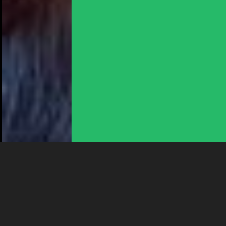
NOUS UTILISONS DES COOKIES
En poursuivant votre navigation sur le culturoscoPe site vous
consentez à l’utilisation de cookies. Les cookies nous
permettent d'analyser le trafic, d’affiner les contenus mis à
votre disposition et renseigner les acteurs·trices culturel·le·s sur
l'intérêt porté à leurs événements.
Plus d'infos