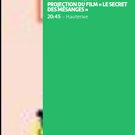
PROJECTION DU FILM « LE SECRET
DES MÉSANGES »
20:45
-
Hauterive