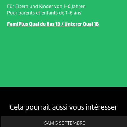
Für Eltern und Kinder von 1-6 Jahren
Pour parents et enfants de 1-6 ans
FamiPlus Quai du Bas 1B / Unterer Quai 1B
Cela pourrait aussi vous intéresser
NOUS UTILISONS DES COOKIES
En poursuivant votre navigation sur le culturoscoPe site vous
SAM 5 SEPTEMBRE
consentez à l’utilisation de cookies. Les cookies nous