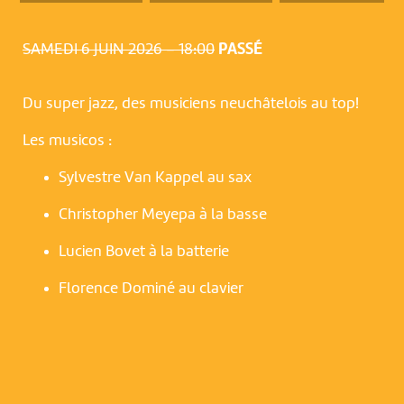
SAMEDI 6 JUIN 2026 – 18:00
PASSÉ
Du super jazz, des musiciens neuchâtelois au top!
Les musicos :
Sylvestre Van Kappel au sax
Christopher Meyepa à la basse
NOUS UTILISONS DES COOKIES
Lucien Bovet à la batterie
En poursuivant votre navigation sur le culturoscoPe site vous
Florence Dominé au clavier
consentez à l’utilisation de cookies. Les cookies nous
permettent d'analyser le trafic, d’affiner les contenus mis à
votre disposition et renseigner les acteurs·trices culturel·le·s sur
l'intérêt porté à leurs événements.
Plus d'infos