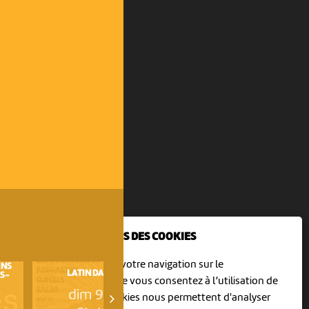
NOUS UTILISONS DES COOKIES
En poursuivant votre navigation sur le
INS
L'ORGUE S'INVITE AUX ESTIVAD
LATIN DANCE DAY
S-
À ST-URSANNE
culturoscoPe site vous consentez à l’utilisation de
dim 9 août
dim 9 août
cookies. Les cookies nous permettent d'analyser