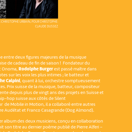
:CHRISTOPHE URBAIN, POUR CHRISTOPHE:
CLAUDE DUSSEZ
e entre deux figures majeures de la musique
se de cadeau de fin de saison ! Fondateur du
at Onoma,
Rodolphe Burger
est passé maître dans
tes sur les voix les plus intimes ; le batteur et
he Calpini
, quant à lui, orchestre somptueusement
ences. Prix suisse de la musique, batteur, compositeur
ente depuis plus de vingt ans des projets en Suisse et
 hip-hop suisse aux côtés de Silent
r de Mobile in Motion, il a collaboré entre autres
rre Audétat et Franco Casagrande (Dog Almond).
ier album des deux musiciens, conçu en collaboration
oit son titre au dernier poème publié de Pierre Alferi –