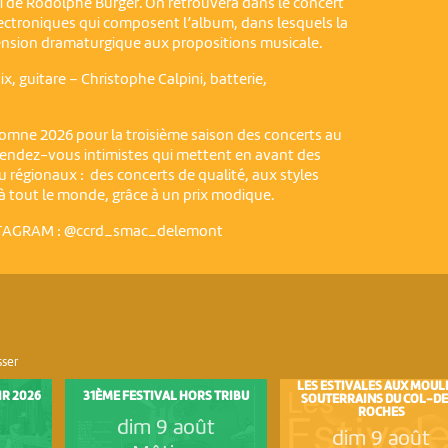
mi de Rodolphe Burger. On retrouvera dans le concert
électroniques qui composent l’album, dans lesquels la
nsion dramaturgique aux propositions musicale.
, guitare – Christophe Calpini, batterie,
mne 2026 pour la troisième saison des concerts au
 rendez-vous intimistes qui mettent en avant des
u régionaux : des concerts de qualité, aux styles
 à tout le monde, grâce à un prix modique.
STAGRAM : @ccrd_smac_delemont
sser
LES ESTIVALES AUX MOUL
IR 2026
31ÈME FESTIVAL HORS TRIBU
SOUTERRAINS DU COL-DE
ROCHES
t
dim 9 août
dim 9 août