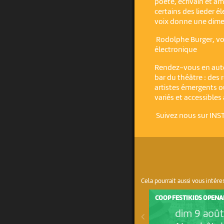
poète, écrivain et a
certains des lieder 
voix donne une dime
Rodolphe Burger, voix
électronique
Rendez-vous en auto
bar du théâtre : des
artistes émergents o
variés et accessibles
Suivez nous sur IN
Cela pourrait aussi vous intére
COOP FESTIKIDS OPENA
dim 9 aoû