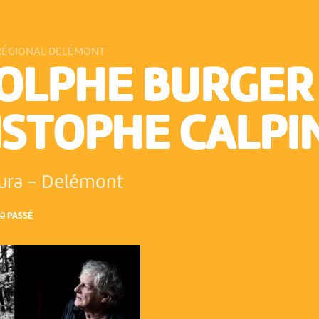
RÉGIONAL DELÉMONT
OLPHE BURGER 
ISTOPHE CALPI
Jura
-
Delémont
00
PASSÉ