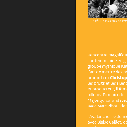
CRÉDITS POUR RODOLPHE
Rencontre magnifiqu
contemporaine en gui
groupe mythique K
l’art de mettre des no
producteur
Christop
les bruits et les sil
et producteur, il fom
ailleurs. Pionnier du
Majority, cofondateu
avec Marc Ribot, Pie
'Avalanche', le dern
avec Blaise Caillet, d