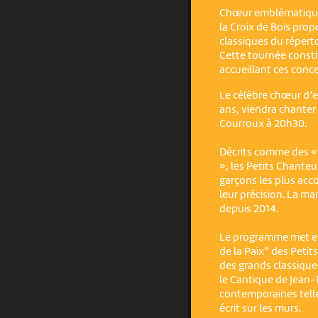
Chœur emblématique 
la Croix de Bois pr
classiques du réperto
Cette tournée constit
accueillant ces conce
Le célèbre chœur d’e
ans, viendra chanter 
Courroux à 20h30.
Décrits comme des « 
», les Petits Chante
garçons les plus ac
leur précision. La m
depuis 2014.
Le programme met en
de la Paix” des Petit
des grands classique
le Cantique de Jean-
contemporaines telle
écrit sur les murs.