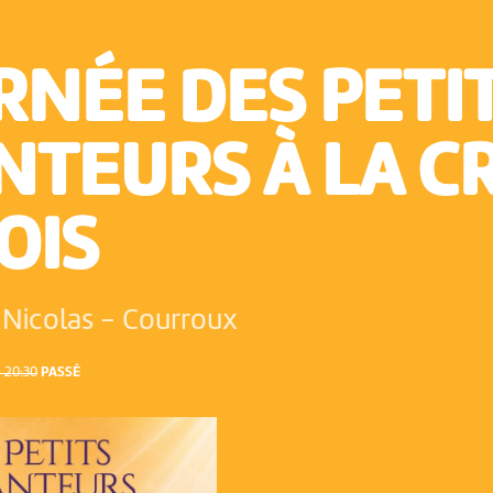
RNÉE DES PETI
NTEURS À LA C
OIS
-Nicolas
-
Courroux
 20:30
PASSÉ