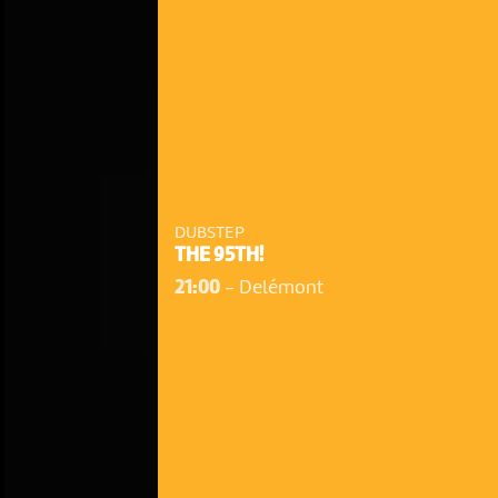
DUBSTEP
THE 95TH!
21:00
-
Delémont