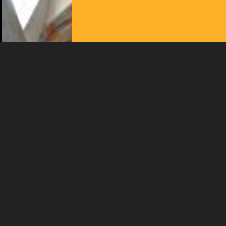
l'intérêt porté à leurs événements.
Plus d'infos
PETITS CONCERTS - PRÉSENTATION
L'ORGUE S'INVITE AUX ESTIVADES
À ST-URSANNE
15:00
-
St-Ursanne