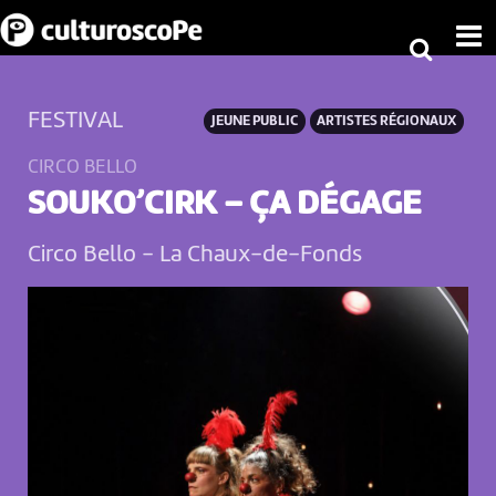
FESTIVAL
JEUNE PUBLIC
ARTISTES RÉGIONAUX
CIRCO BELLO
SOUKO’CIRK – ÇA DÉGAGE
Circo Bello
-
La Chaux-de-Fonds