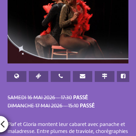
SAMEDI 16 MAI 2026 – 17:30
PASSÉ
DIMANCHE 17 MAI 2026 – 15:10
PASSÉ
Piaf et Gloria montent leur cabaret avec panache et
maladresse. Entre plumes de traviole, chorégraphies