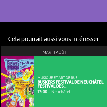
Cela pourrait aussi vous intéresser
MAR 11 AOÛT
MUSIQUE ET ART DE RUE
NOUS UTILISONS DES COOKIES
BUSKERS FESTIVAL DE NEUCHÂTEL,
FESTIVAL DES...
En poursuivant votre navigation sur le culturoscoPe site vous
17:00
-
Neuchâtel
consentez à l’utilisation de cookies. Les cookies nous
permettent d'analyser le trafic, d’affiner les contenus mis à
votre disposition et renseigner les acteurs·trices culturel·le·s sur