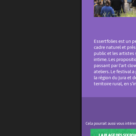
Essertfolies est un p
cadre naturel et pré
public et les artist
intime. Les propositi
passant par l'art clo
ateliers. Le festival 
la région du Jura et 
territoire rural, en s
Cela pourrait aussi vous intére
LA PLAGE DES SIX PO