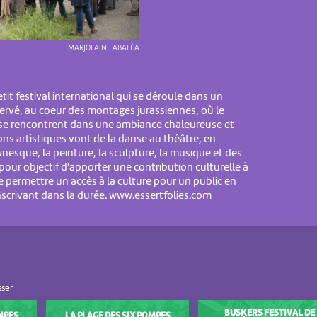
MARJOLAINE ABALÉA
etit festival international qui se déroule dans un
servé, au coeur des montages jurassiennes, où le
es se rencontrent dans une ambiance chaleureuse et
ons artistiques vont de la danse au théâtre, en
wnesque, la peinture, la sculpture, la musique et des
a pour objectif d'apporter une contribution culturelle à
de permettre un accès à la culture pour un public en
'inscrivant dans la durée.
www.essertfolies.com
sser
BUSKERS FESTIVAL DE
MPES
LA PLAGE DES SIX POMPES