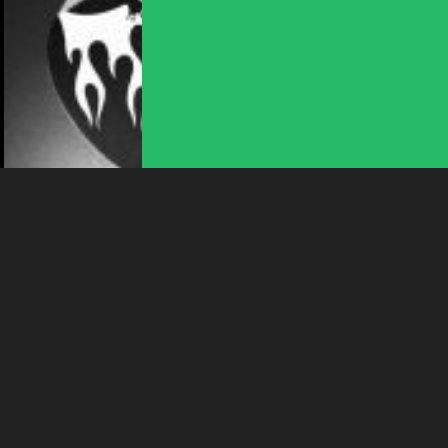
En poursuivant votre navigation sur le culturoscoPe site vous
consentez à l’utilisation de cookies. Les cookies nous
permettent d'analyser le trafic, d’affiner les contenus mis à
votre disposition et renseigner les acteurs·trices culturel·le·s sur
l'intérêt porté à leurs événements.
Plus d'infos
ANIMATION
TREFFPONG
18:00
-
Bienne