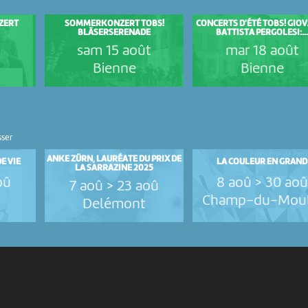
ZERT
SOMMERKONZERT TOBS!
CONCERTS D'ÉTÉ TOBS! GIO
BLÄSERSERENADE
BATTISTA PERGOLESI:..
t
sam 15 août
mar 18 août
Bienne
Bienne
sser
ANKE ZÜRN, LAURÉATE DU PRIX DE
E VIE
LA COULEUR EN GRAND
LA SARRAZINE 2025
oû
8 aoû > 30 aoû
7 aoû > 23 aoû
Champ-du-Moul
Delémont
PARTENAIRES