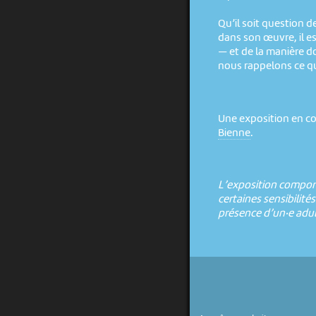
Qu’il soit question de
dans son œuvre, il e
— et de la manière d
nous rappelons ce qui
Une exposition en co
Bienne
.
L’exposition comport
certaines sensibilité
présence d’un·e adul