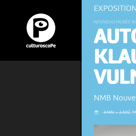
EXPOSITIO
NOUVEAU MUSÉE B
AUT
KLA
VUL
NMB Nouve
9 MAI > 2 AOÛ
P