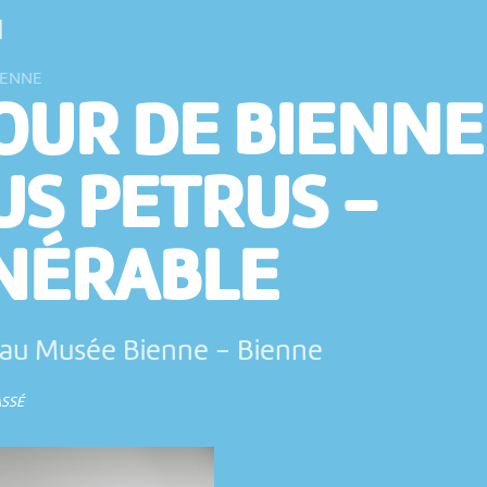
N
IENNE
OUR DE BIENNE
US PETRUS -
NÉRABLE
au Musée Bienne
-
Bienne
ASSÉ