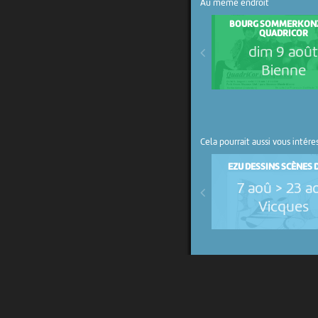
Au même endroit
BOURG SOMMERKON
QUADRICOR
dim 9 aoû
Bienne
Cela pourrait aussi vous intére
EZU DESSINS SCÈNES D
7 aoû > 23 a
Vicques
UN PROJET DE
AVEC LE SOUTIEN DE