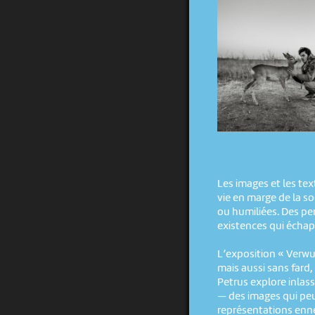
Les images et les te
vie en marge de la s
ou humiliées. Des pe
existences qui échapp
L’exposition « Verwu
mais aussi sans fard
Petrus explore inlas
— des images qui peu
représentations en