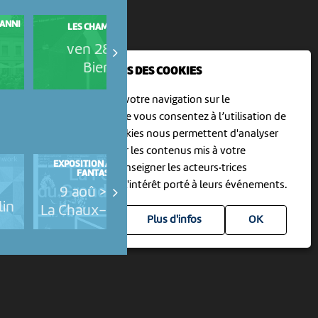
VANNI
VOIR ET MANGER : L'ARCHÉOLO
LES CHAMBRISTES
.
AU NMB
ven 28 août
jeu 3 septembre
Bienne
Bienne
NOUS UTILISONS DES COOKIES
En poursuivant votre navigation sur le
culturoscoPe site vous consentez à l’utilisation de
cookies. Les cookies nous permettent d'analyser
le trafic, d’affiner les contenus mis à votre
EXPOSITION ARTISTES DU
STILL LIFE - KATIA BUCHER
disposition et renseigner les acteurs·trices
FANTASTIQUE
culturel·le·s sur l'intérêt porté à leurs événements.
21 aoû > 6 sep
9 aoû > 27 sep
in
Courrendlin
La Chaux-du-Milieu
Plus d'infos