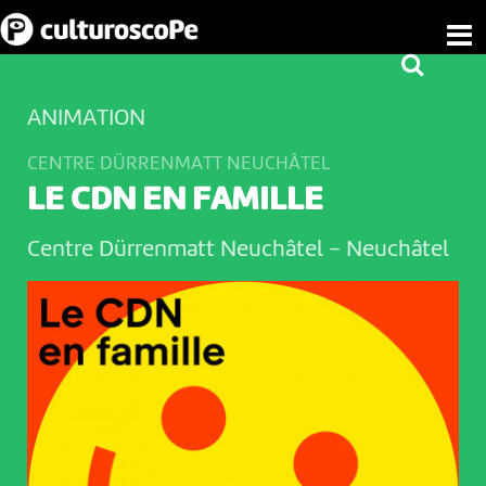
ANIMATION
CENTRE DÜRRENMATT NEUCHÂTEL
LE CDN EN FAMILLE
Centre Dürrenmatt Neuchâtel
-
Neuchâtel