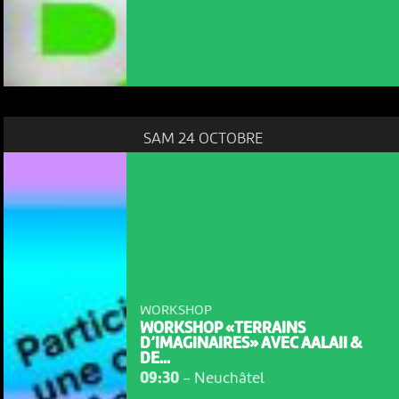
SAM 24 OCTOBRE
WORKSHOP
WORKSHOP «TERRAINS
D’IMAGINAIRES» AVEC AALAII &
DE...
09:30
-
Neuchâtel