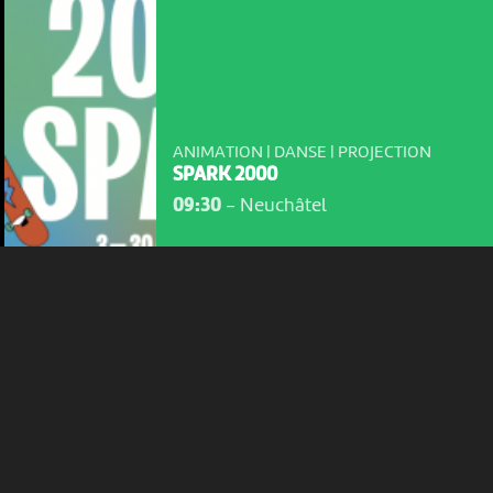
NOUS UTILISONS DES COOKIES
En poursuivant votre navigation sur le culturoscoPe site vous
consentez à l’utilisation de cookies. Les cookies nous
permettent d'analyser le trafic, d’affiner les contenus mis à
votre disposition et renseigner les acteurs·trices culturel·le·s sur
ANIMATION | DANSE | PROJECTION
l'intérêt porté à leurs événements.
SPARK 2000
09:30
-
Neuchâtel
Plus d'infos