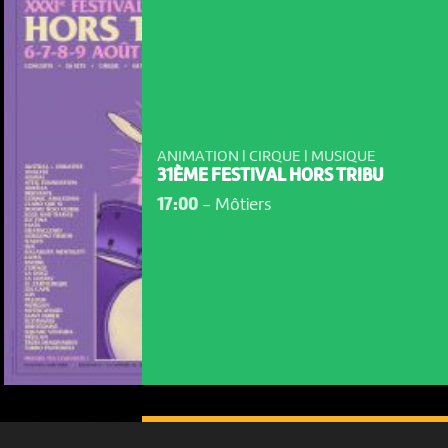
ANIMATION | CIRQUE | MUSIQUE
31ÈME FESTIVAL HORS TRIBU
17:00
-
Môtiers
NOUS UTILISONS DES COOKIES
En poursuivant votre navigation sur le culturoscoPe site vous
consentez à l’utilisation de cookies. Les cookies nous
permettent d'analyser le trafic, d’affiner les contenus mis à
votre disposition et renseigner les acteurs·trices culturel·le·s sur
l'intérêt porté à leurs événements.
Plus d'infos