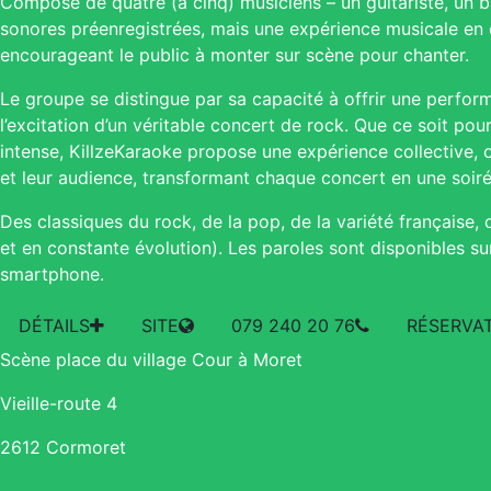
Composé de quatre (à cinq) musiciens – un guitariste, un 
sonores préenregistrées, mais une expérience musicale en 
encourageant le public à monter sur scène pour chanter.
Le groupe se distingue par sa capacité à offrir une perfor
l’excitation d’un véritable concert de rock. Que ce soit p
intense, KillzeKaraoke propose une expérience collective, où
et leur audience, transformant chaque concert en une soir
Des classiques du rock, de la pop, de la variété française,
et en constante évolution). Les paroles sont disponibles s
smartphone.
DÉTAILS
SITE
079 240 20 76
RÉSERVA
Scène place du village Cour à Moret
Vieille-route 4
2612 Cormoret