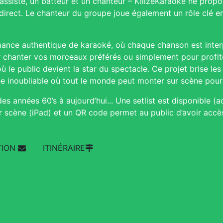
bassiste, un batteur et un chanteur – KillzeKaraoke ne pro
direct. Le chanteur du groupe joue également un rôle clé 
mance authentique de karaoké, où chaque chanson est interp
our chanter vos morceaux préférés ou simplement pour profi
 le public devient la star du spectacle. Ce projet brise les 
ée inoubliable où tout le monde peut monter sur scène pou
 des années 60’s à aujourd’hui... Une setlist est disponible
ur scène (iPad) et un QR code permet au public d’avoir accè
TION
ITINÉRAIRE