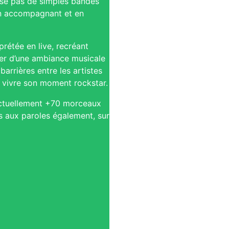
pose pas de simples bandes
en accompagnant et en
rétée en live, recréant
ter d’une ambiance musicale
barrières entre les artistes
r vivre son moment rockstar.
 (actuellement +70 morceaux
s aux paroles également, sur