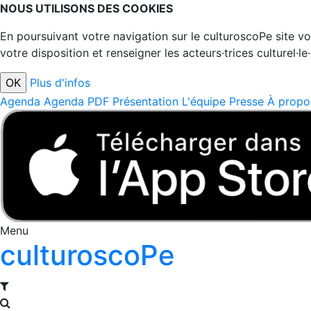
NOUS UTILISONS DES COOKIES
En poursuivant votre navigation sur le culturoscoPe site vou
votre disposition et renseigner les acteurs·trices culturel·le
Plus d'infos
Agenda
Agenda PDF
Présentation
L'équipe
Presse
À propo
Menu
culturoscoPe