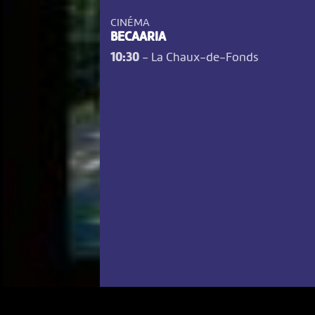
CINÉMA
BECAARIA
10:30
-
La Chaux-de-Fonds