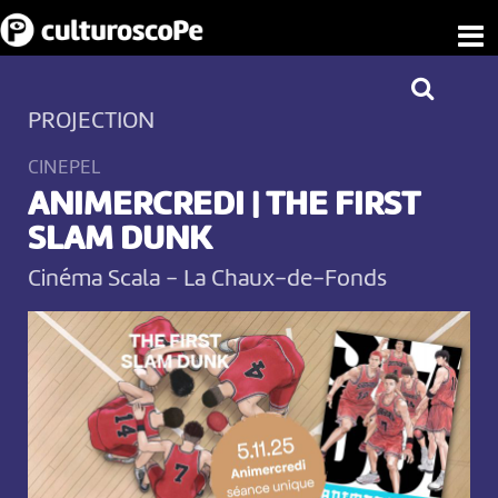
PROJECTION
CINEPEL
ANIMERCREDI | THE FIRST
SLAM DUNK
Cinéma Scala
-
La Chaux-de-Fonds