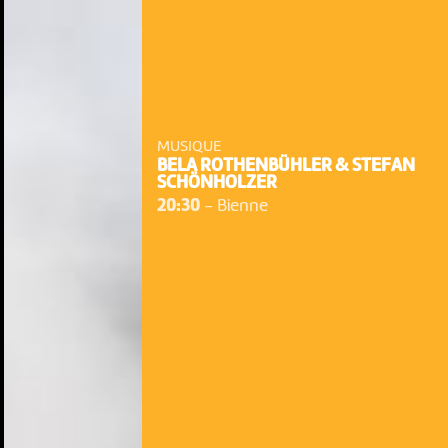
MUSIQUE
BELA ROTHENBÜHLER & STEFAN
SCHÖNHOLZER
20:30
-
Bienne
NOUS UTILISONS DES COOKIES
En poursuivant votre navigation sur le culturoscoPe site vous
consentez à l’utilisation de cookies. Les cookies nous
permettent d'analyser le trafic, d’affiner les contenus mis à
votre disposition et renseigner les acteurs·trices culturel·le·s sur
l'intérêt porté à leurs événements.
Plus d'infos