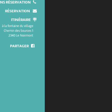
NS RÉSERVATION
RÉSERVATION
ITINÉRAIRE
à la fontaine du village
Chemin des Sources 1
2340 Le Noirmont
PARTAGER