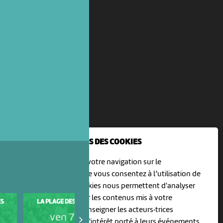
NOUS UTILISONS DES COOKIES
En poursuivant votre navigation sur le
culturoscoPe site vous consentez à l’utilisation de
cookies. Les cookies nous permettent d'analyser
le trafic, d’affiner les contenus mis à votre
ES
LA PLAGE DES SIX POMPES
31ÈME FESTIVAL HORS TRIBU
disposition et renseigner les acteurs·trices
ven 7 août
ven 7 août
culturel·le·s sur l'intérêt porté à leurs événements.