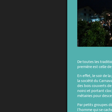
De toutes les tradit
première est celle de
En effet, le soir de 
la société du Carn
des bois couverts de 
noirci et portant clo
métairies pour descen
Par petits groupes dé
l’homme qui se cache