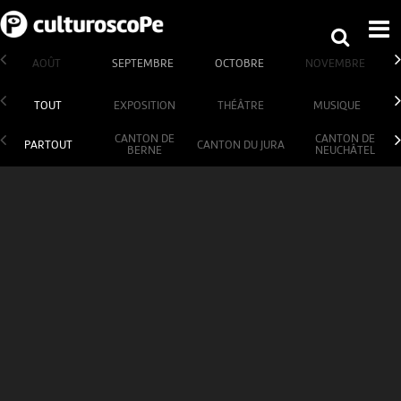
AOÛT
SEPTEMBRE
OCTOBRE
NOVEMBRE
TOUT
EXPOSITION
THÉÂTRE
MUSIQUE
CANTON DE
CANTON DE
PARTOUT
CANTON DU JURA
BERNE
NEUCHÂTEL