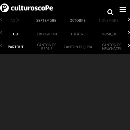
AOÛT
SEPTEMBRE
OCTOBRE
NOVEMBRE
TOUT
EXPOSITION
THÉÂTRE
MUSIQUE
CANTON DE
CANTON DE
PARTOUT
CANTON DU JURA
BERNE
NEUCHÂTEL