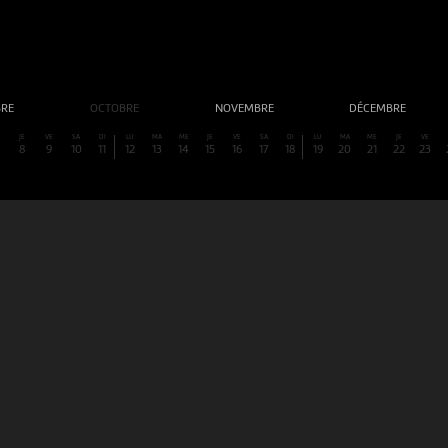
BRE
OCTOBRE
NOVEMBRE
DÉCEMBRE
E
JE
VE
SA
DI
LU
MA
ME
JE
VE
SA
DI
LU
MA
ME
JE
VE
8
9
10
11
12
13
14
15
16
17
18
19
20
21
22
23