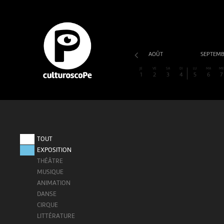
AOÛT
SEPTEM
JE
VE
SA
DI
LU
MA
M
1
2
3
4
5
6
7
TOUT
EXPOSITION
THÉÂTRE
MUSIQUE
ANIMATION
DANSE
CIRQUE
LITTÉRATURE