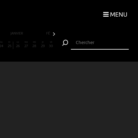
MENU
JANVIER
FÉVRIER
MARS
AVRIL
SA
DI
LU
MA
ME
JE
VE
24
25
26
27
28
29
30