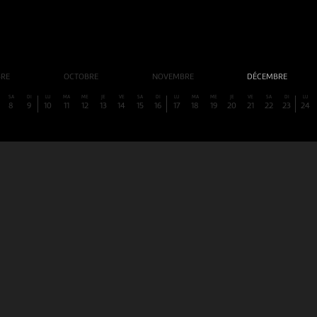
BRE
OCTOBRE
NOVEMBRE
DÉCEMBRE
SA
DI
LU
MA
ME
JE
VE
SA
DI
LU
MA
ME
JE
VE
SA
DI
LU
8
9
10
11
12
13
14
15
16
17
18
19
20
21
22
23
24