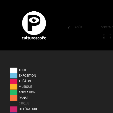
AOÛT
SEPTEM
SA
DI
LU
MA
ME
JE
VE
1
2
3
4
5
6
7
TOUT
EXPOSITION
THÉÂTRE
MUSIQUE
ANIMATION
DANSE
CIRQUE
LITTÉRATURE