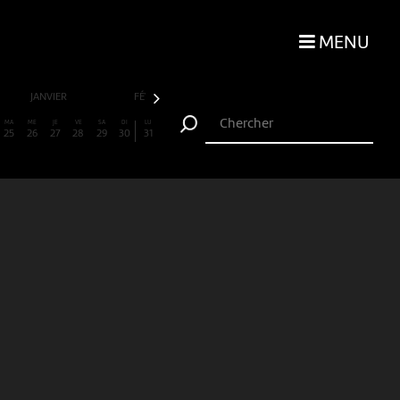
MENU
JANVIER
FÉVRIER
MARS
AVRIL
MA
ME
JE
VE
SA
DI
LU
25
26
27
28
29
30
31