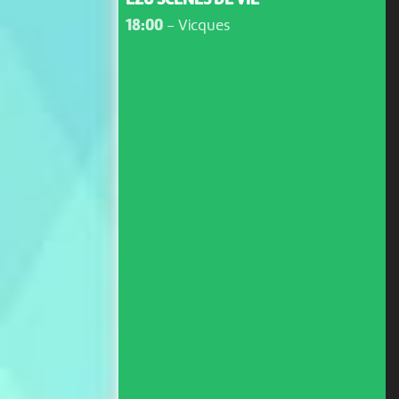
EZU SCÈNES DE VIE
18:00
-
Vicques