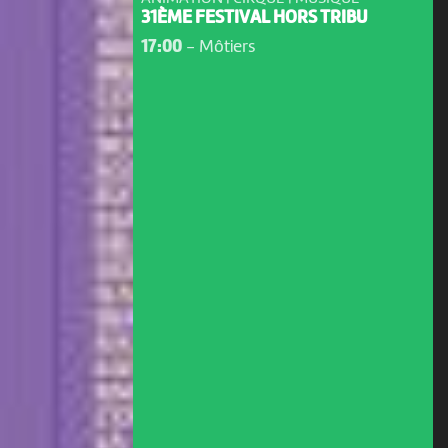
31ÈME FESTIVAL HORS TRIBU
17:00
-
Môtiers