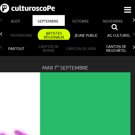
AOÛT
SEPTEMBRE
OCTOBRE
NOVEMBRE
ARTISTES
PATRIMOINE
JEUNE PUBLIC
AG CULTUREL
RÉGIONAUX
CANTON DE
CANTON DE
PARTOUT
CANTON DU JURA
BERNE
NEUCHÂTEL
ER
MAR 1
SEPTEMBRE