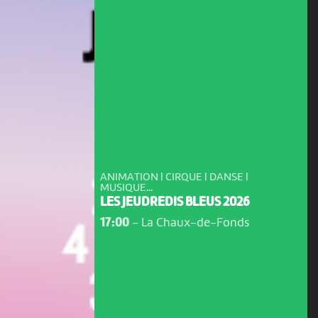
ANIMATION | CIRQUE | DANSE |
MUSIQUE...
LES JEUDREDIS BLEUS 2026
17:00
-
La Chaux-de-Fonds