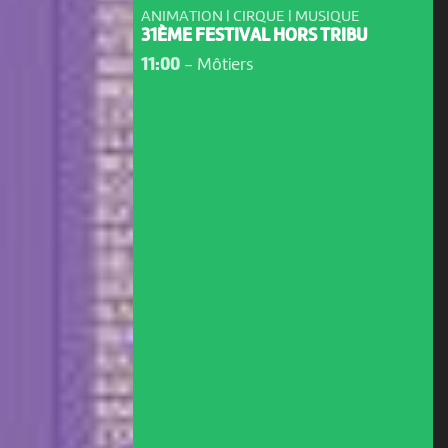
ANIMATION | CIRQUE | MUSIQUE
31ÈME FESTIVAL HORS TRIBU
11:00
-
Môtiers