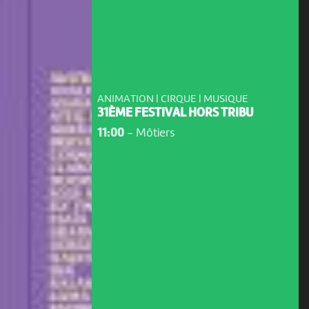
ANIMATION | CIRQUE | MUSIQUE
31ÈME FESTIVAL HORS TRIBU
11:00
-
Môtiers