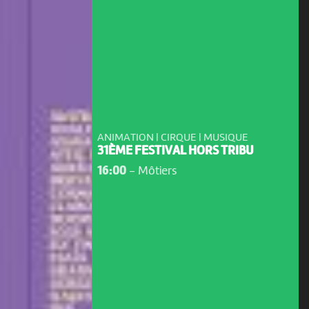
ANIMATION | CIRQUE | MUSIQUE
31ÈME FESTIVAL HORS TRIBU
16:00
-
Môtiers