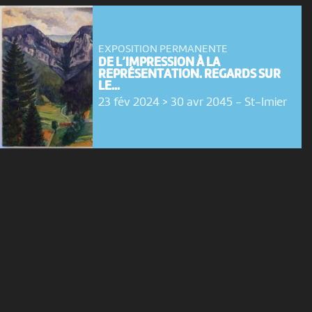
EXPOSITION PERMANENTE
DE L’IMPRESSION À LA
REPRÉSENTATION. REGARDS SUR
LE...
23 fév 2024 > 30 avr 2045
-
St-Imier