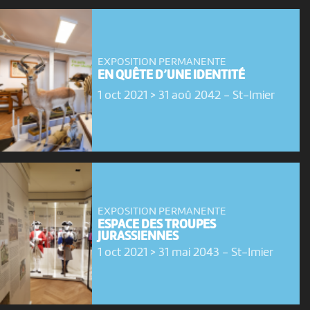
EXPOSITION PERMANENTE
EN QUÊTE D’UNE IDENTITÉ
1 oct 2021 > 31 aoû 2042
-
St-Imier
EXPOSITION PERMANENTE
ESPACE DES TROUPES
JURASSIENNES
1 oct 2021 > 31 mai 2043
-
St-Imier