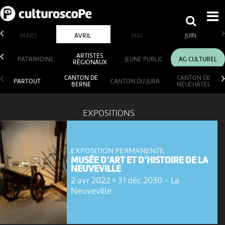
MARS
AVRIL
MAI
JUIN
ARTISTES
PATRIMOINE
JEUNE PUBLIC
AG CULTUREL
RÉGIONAUX
CANTON DE
CANTON DE
PARTOUT
CANTON DU JURA
BERNE
NEUCHÂTEL
EXPOSITIONS
EXPOSITION PERMANENTE
MUSÉE D’ART ET D’HISTOIRE DE LA
NEUVEVILLE
2 avr 2022 > 31 déc 2030
-
La
Neuveville