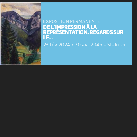
EXPOSITION PERMANENTE
DE L’IMPRESSION À LA
REPRÉSENTATION. REGARDS SUR
LE...
23 fév 2024 > 30 avr 2045
-
St-Imier