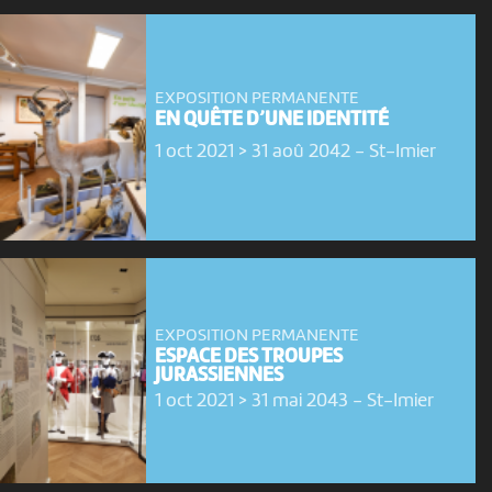
EXPOSITION PERMANENTE
EN QUÊTE D’UNE IDENTITÉ
1 oct 2021 > 31 aoû 2042
-
St-Imier
EXPOSITION PERMANENTE
ESPACE DES TROUPES
JURASSIENNES
1 oct 2021 > 31 mai 2043
-
St-Imier