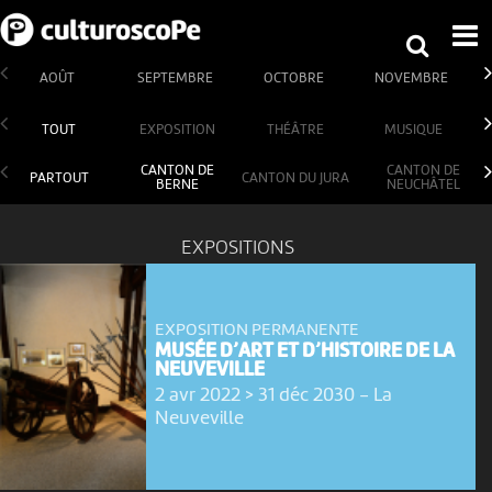
AOÛT
SEPTEMBRE
OCTOBRE
NOVEMBRE
TOUT
EXPOSITION
THÉÂTRE
MUSIQUE
CANTON DE
CANTON DE
PARTOUT
CANTON DU JURA
BERNE
NEUCHÂTEL
EXPOSITIONS
EXPOSITION PERMANENTE
MUSÉE D’ART ET D’HISTOIRE DE LA
NEUVEVILLE
2 avr 2022 > 31 déc 2030
-
La
Neuveville