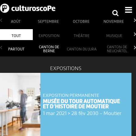
AOÛT
SEPTEMBRE
OCTOBRE
NOVEMBRE
TOUT
EXPOSITION
THÉÂTRE
MUSIQUE
CANTON DE
CANTON DE
PARTOUT
CANTON DU JURA
BERNE
NEUCHÂTEL
EXPOSITIONS
EXPOSITION PERMANENTE
MUSÉE DU TOUR AUTOMATIQUE
ET D’HISTOIRE DE MOUTIER
1 mar 2021 > 28 fév 2030
-
Moutier