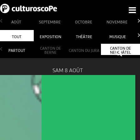
AOÛT
SEPTEMBRE
OCTOBRE
NOVEMBRE
TOUT
EXPOSITION
THÉÂTRE
MUSIQUE
CANTON DE
CANTON DE
PARTOUT
CANTON DU JURA
BERNE
NEUCHÂTEL
SAM 8 AOÛT