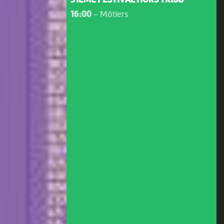
31ÈME FESTIVAL HORS TRIBU
16:00
-
Môtiers