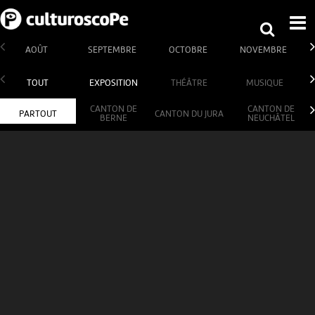
AOÛT
SEPTEMBRE
OCTOBRE
NOVEMBRE
TOUT
EXPOSITION
THÉÂTRE
MUSIQUE
CANTON DE
CANTON DE
PARTOUT
CANTON DU JURA
BERNE
NEUCHÂTEL