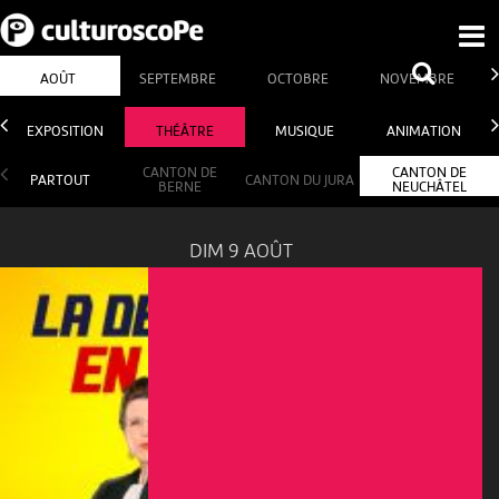
AOÛT
SEPTEMBRE
OCTOBRE
NOVEMBRE
EXPOSITION
THÉÂTRE
MUSIQUE
ANIMATION
CANTON DE
CANTON DE
PARTOUT
CANTON DU JURA
BERNE
NEUCHÂTEL
DIM 9 AOÛT