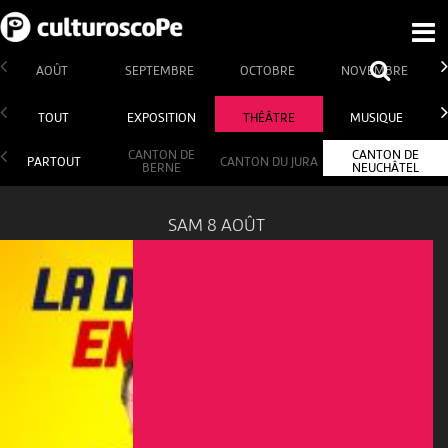
AOÛT
SEPTEMBRE
OCTOBRE
NOVEMBRE
TOUT
EXPOSITION
THÉÂTRE
MUSIQUE
CANTON DE
CANTON DE
PARTOUT
CANTON DU JURA
BERNE
NEUCHÂTEL
SAM 8 AOÛT