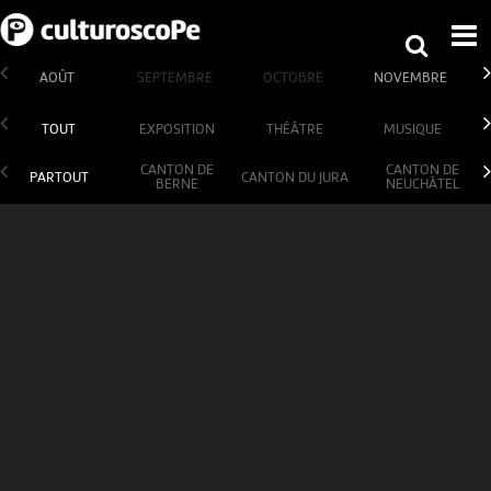
AOÛT
SEPTEMBRE
OCTOBRE
NOVEMBRE
TOUT
EXPOSITION
THÉÂTRE
MUSIQUE
CANTON DE
CANTON DE
PARTOUT
CANTON DU JURA
BERNE
NEUCHÂTEL