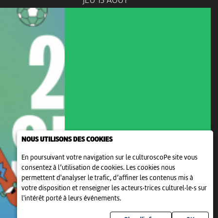
JEU 13 AOÛT
NOUS UTILISONS DES COOKIES
ANIMATION | DANSE | PROJECTION
En poursuivant votre navigation sur le culturoscoPe site vous
SPARK 2000
consentez à l’utilisation de cookies. Les cookies nous
09:30
-
Neuchâtel
permettent d'analyser le trafic, d’affiner les contenus mis à
votre disposition et renseigner les acteurs·trices culturel·le·s sur
l'intérêt porté à leurs événements.