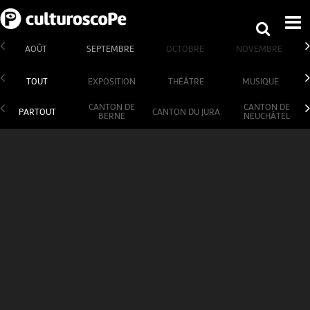
AOÛT
SEPTEMBRE
OCTOBRE
NOVEMBRE
TOUT
EXPOSITION
THÉÂTRE
MUSIQUE
CANTON DE
CANTON DE
PARTOUT
CANTON DU JURA
BERNE
NEUCHÂTEL