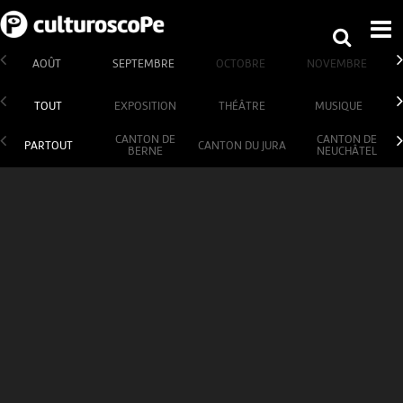
AOÛT
SEPTEMBRE
OCTOBRE
NOVEMBRE
TOUT
EXPOSITION
THÉÂTRE
MUSIQUE
CANTON DE
CANTON DE
PARTOUT
CANTON DU JURA
BERNE
NEUCHÂTEL