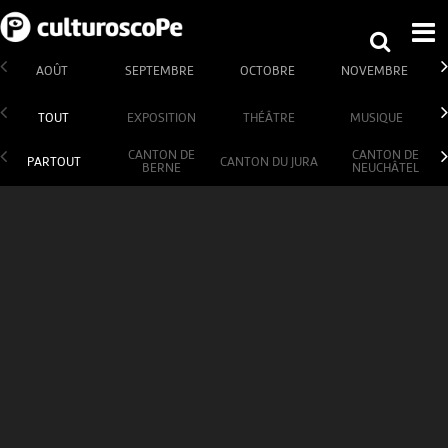
AOÛT
SEPTEMBRE
OCTOBRE
NOVEMBRE
TOUT
EXPOSITION
THÉÂTRE
MUSIQUE
CANTON DE
CANTON DE
PARTOUT
CANTON DU JURA
BERNE
NEUCHÂTEL