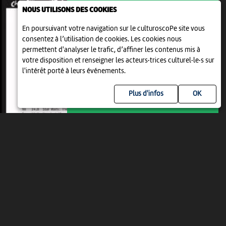
NOUS UTILISONS DES COOKIES
En poursuivant votre navigation sur le culturoscoPe site vous
FESTIVAL DE CINÉMA EN PLEIN AIR
consentez à l’utilisation de cookies. Les cookies nous
COOP OPEN AIR CINEMA
permettent d'analyser le trafic, d’affiner les contenus mis à
DELEMONT
votre disposition et renseigner les acteurs·trices culturel·le·s sur
21:15
-
Delémont
l'intérêt porté à leurs événements.
Plus d'infos