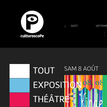
AOÛT
SEPTEM
SA
DI
LU
MA
ME
JE
VE
1
2
3
4
5
6
7
SAM 8 AOÛT
TOUT
EXPOSITION
THÉÂTRE