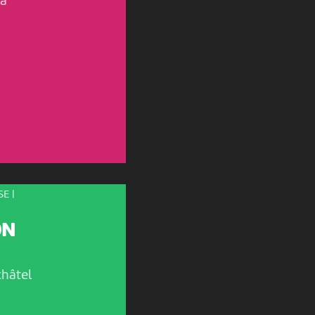
a
E |
ON
hâtel