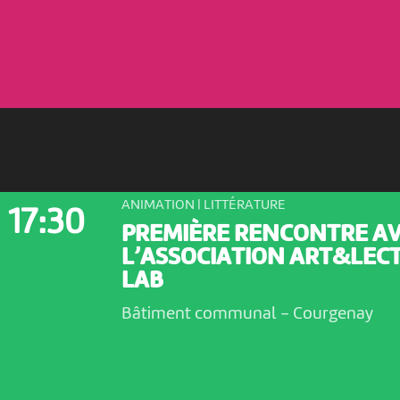
ANIMATION | LITTÉRATURE
17:30
PREMIÈRE RENCONTRE A
L’ASSOCIATION ART&LEC
LAB
Bâtiment communal
-
Courgenay