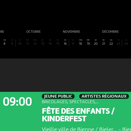
BRE
OCTOBRE
NOVEMBRE
DÉCEMBRE
SA
DI
LU
MA
ME
JE
VE
SA
DI
LU
MA
ME
JE
VE
SA
DI
LU
8
9
10
11
12
13
14
15
16
17
18
19
20
21
22
23
24
JEUNE PUBLIC
ARTISTES RÉGIONAUX
09:00
BRICOLAGES, SPECTACLES,...
FÊTE DES ENFANTS /
KINDERFEST
Vieille ville de Bienne / Bieler...
-
Bie