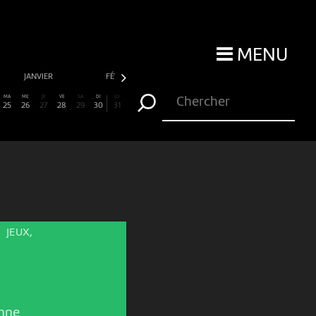
MENU
JANVIER
FÉVRIER
MARS
AVRIL
MA
ME
JE
VE
SA
DI
LU
25
26
27
28
29
30
31
JEUX,
nne