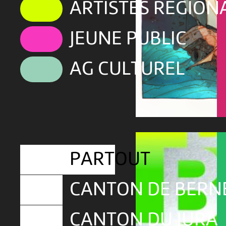
ARTISTES RÉGION
JEUNE PUBLIC
AG CULTUREL
PARTOUT
CANTON DE BERN
CANTON DU JURA