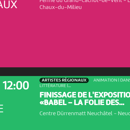
Ferme du Grand-Cachot-de-Vent
-
L
AUX
Chaux-du-Milieu
ARTISTES RÉGIONAUX
ANIMATION | DANS
12:00
LITTÉRATURE |...
FINISSAGE DE L'EXPOSITI
«BABEL – LA FOLIE DES...
E
Centre Dürrenmatt Neuchâtel
-
Neuc