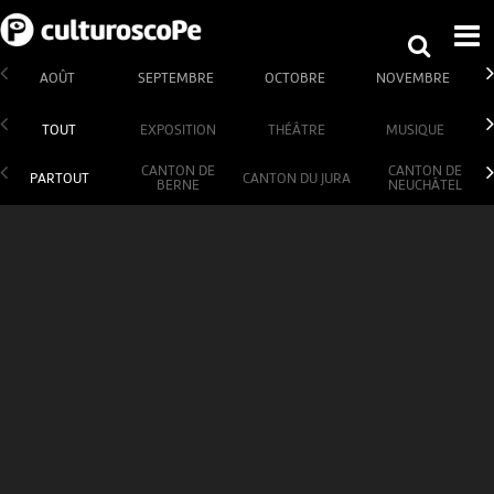
AOÛT
SEPTEMBRE
OCTOBRE
NOVEMBRE
TOUT
EXPOSITION
THÉÂTRE
MUSIQUE
CANTON DE
CANTON DE
PARTOUT
CANTON DU JURA
BERNE
NEUCHÂTEL