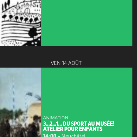
VEN 14 AOÛT
ANIMATION
3...2...1... DU SPORT AU MUSÉE!
ATELIER POUR ENFANTS
14:00
-
Neuchâtel