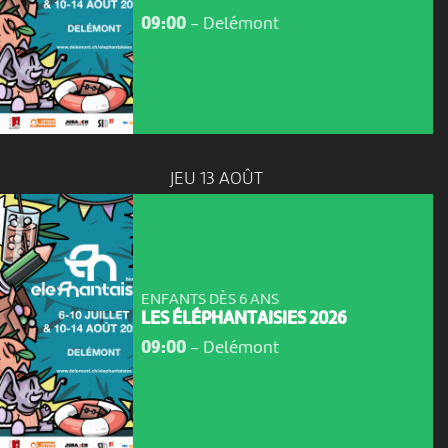
09:00
-
Delémont
JEU 13 AOÛT
ENFANTS DÈS 6 ANS
LES ÉLÉPHANTAISIES 2026
09:00
-
Delémont